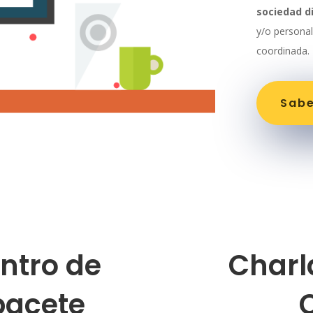
sociedad d
y/o persona
coordinada.
Sab
ntro de
Charl
bacete