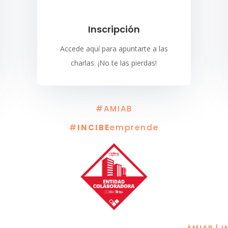
Inscripción
Accede aquí para apuntarte a las
charlas. ¡No te las pierdas!
#AMIAB
#
INCIBE
emprende
AMIAB | I