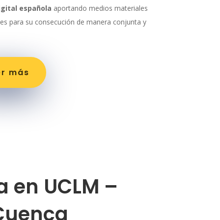
igital española
aportando medios materiales
les para su consecución de manera conjunta y
er más
a en UCLM –
Cuenca